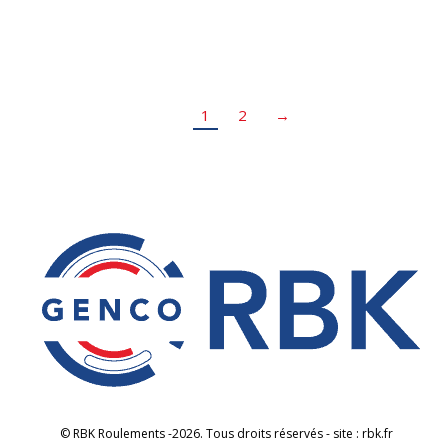
n’hésitez pas à…
1
2
→
© RBK Roulements -2026. Tous droits réservés - site : rbk.fr