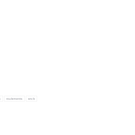
k
roulements
sncb