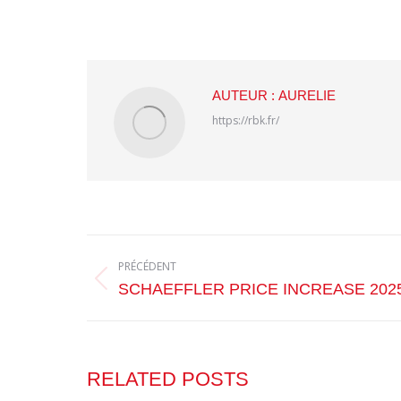
AUTEUR :
AURELIE
https://rbk.fr/
NAVIGATION
PRÉCÉDENT
ARTICLE
Article
SCHAEFFLER PRICE INCREASE 202
précédent
:
RELATED POSTS