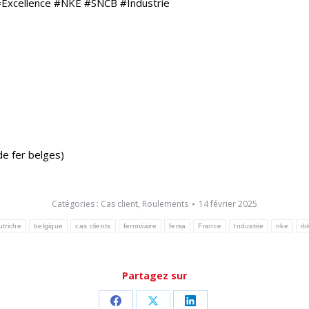
#Excellence #NKE #SNCB #Industrie
de fer belges)
Catégories :
Cas client
,
Roulements
14 février 2025
utriche
belgique
cas clients
ferroviaire
fersa
France
Industrie
nke
rb
Partagez sur