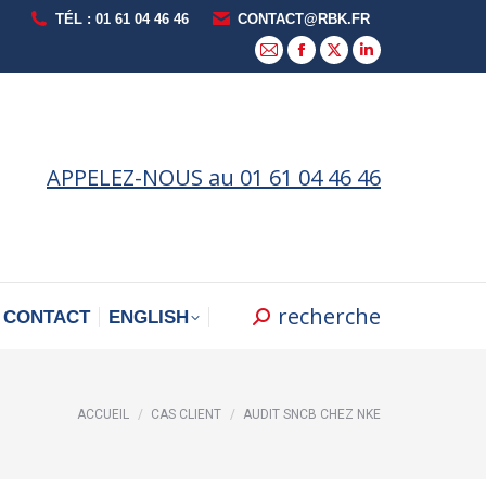
TÉL : 01 61 04 46 46
CONTACT@RBK.FR
La
La
La
La
page
page
page
page
E-
Facebook
X
LinkedIn
mail
s'ouvre
s'ouvre
s'ouvre
APPELEZ-NOUS au 01 61 04 46 46
s'ouvre
dans
dans
dans
dans
une
une
une
une
nouvelle
nouvelle
nouvelle
nouvelle
fenêtre
fenêtre
fenêtre
fenêtre
recherche
Recherche
CONTACT
ENGLISH
:
Vous êtes ici :
ACCUEIL
CAS CLIENT
AUDIT SNCB CHEZ NKE