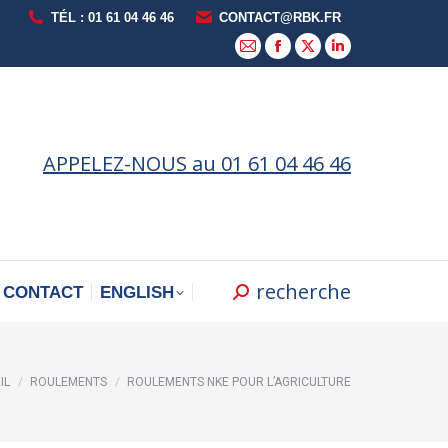
TÉL : 01 61 04 46 46
CONTACT@RBK.FR
La
La
La
La
page
page
page
page
E-
Facebook
X
LinkedIn
mail
s'ouvre
s'ouvre
s'ouvre
APPELEZ-NOUS au 01 61 04 46 46
s'ouvre
dans
dans
dans
dans
une
une
une
une
nouvelle
nouvelle
nouvelle
nouvelle
fenêtre
fenêtre
fenêtre
fenêtre
recherche
Recherche
CONTACT
ENGLISH
:
tes ici :
IL
ROULEMENTS
ROULEMENTS NKE POUR L’AGRICULTURE