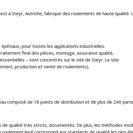
 à Steyr, Autriche, fabrique des roulements de haute qualité. U
péciaux, pour toutes les applications industrielles.
aitement final des pièces, montage, assurance qualité,
ssentielles – sont concentrés sur le site de Steyr. Le site
pement, production et vente de roulements),
au composé de 18 points de distribution et de plus de 240 part
 de qualité très stricts, documentés. De plus, les méthodes mod
e roulement livré correspond aux standards de qualité les plus él