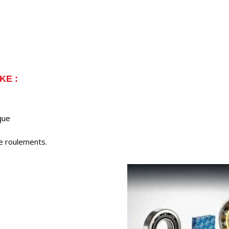
KE :
que
e roulements.