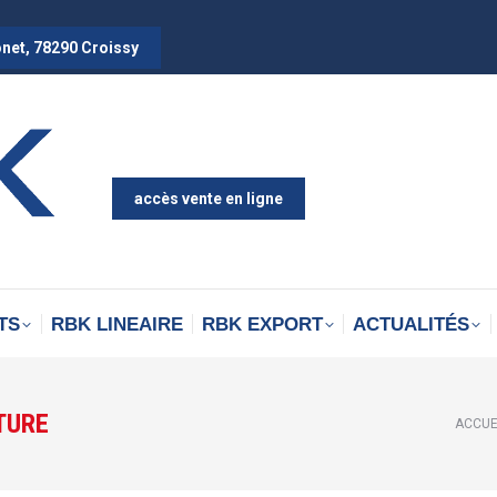
onet, 78290 Croissy
accès vente en ligne
TS
RBK LINEAIRE
RBK EXPORT
ACTUALITÉS
TURE
Vous ê
ACCUE