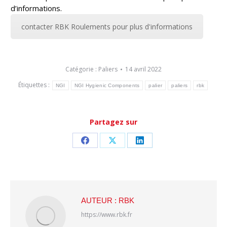
d’informations.
contacter RBK Roulements pour plus d'informations
Catégorie :
Paliers
14 avril 2022
Étiquettes :
NGI
NGI Hygienic Components
palier
paliers
rbk
Partagez sur
Partager
Partager
Partager
sur
sur
sur
Facebook
X
LinkedIn
AUTEUR :
RBK
https://www.rbk.fr