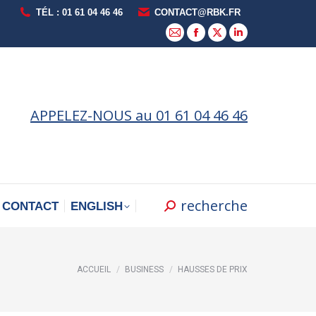
TÉL : 01 61 04 46 46
CONTACT@RBK.FR
La
La
La
La
page
page
page
page
E-
Facebook
X
LinkedIn
mail
s'ouvre
s'ouvre
s'ouvre
APPELEZ-NOUS au 01 61 04 46 46
s'ouvre
dans
dans
dans
dans
une
une
une
une
nouvelle
nouvelle
nouvelle
nouvelle
fenêtre
fenêtre
fenêtre
fenêtre
recherche
Recherche
CONTACT
ENGLISH
:
Vous êtes ici :
ACCUEIL
BUSINESS
HAUSSES DE PRIX