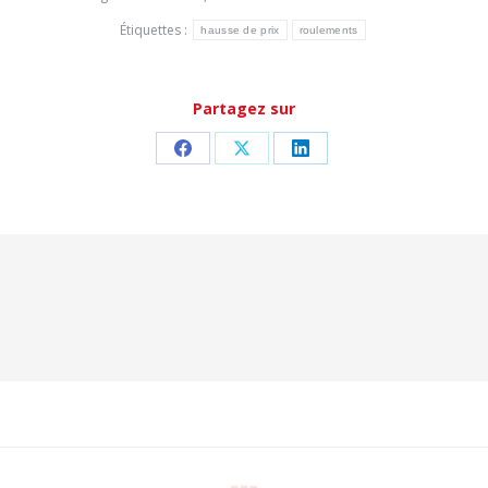
Étiquettes :
hausse de prix
roulements
Partagez sur
Partager
Partager
Partager
sur
sur
sur
Facebook
X
LinkedIn