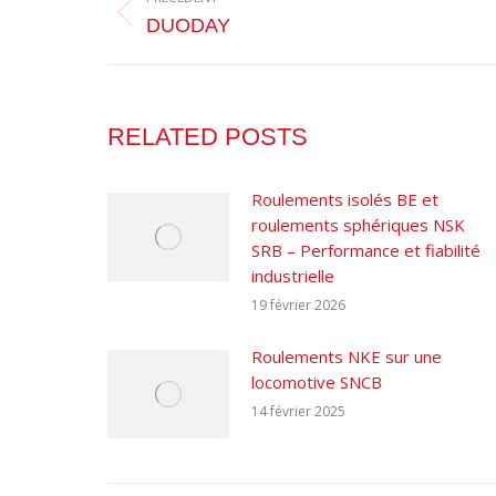
ARTICLE
Article
DUODAY
précédent
:
RELATED POSTS
Roulements isolés BE et
roulements sphériques NSK
SRB – Performance et fiabilité
industrielle
19 février 2026
Roulements NKE sur une
locomotive SNCB
14 février 2025