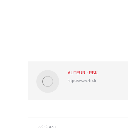
AUTEUR :
RBK
https://www.rbk.fr
NAVIGATION
PRÉCÉDENT