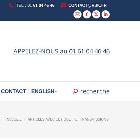
TÉL : 01 61 04 46 46
CONTACT@RBK.FR
La
La
La
La
page
page
page
page
E-
Facebook
X
LinkedIn
mail
s'ouvre
s'ouvre
s'ouvre
APPELEZ-NOUS au 01 61 04 46 46
s'ouvre
dans
dans
dans
dans
une
une
une
une
nouvelle
nouvelle
nouvelle
nouvelle
fenêtre
fenêtre
fenêtre
fenêtre
recherche
Recherche
CONTACT
ENGLISH
:
Vous êtes ici :
ACCUEIL
ARTICLES AVEC L’ÉTIQUETTE "TRANSMISSIONS"