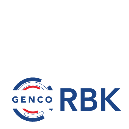
AUGMENTATION TARIFS SCHAEFFLER
english
,
Roulements
Par
RBK
23 décembre 2019
Tout d’abord, il y a une augmentation de tarifs de
1.8% du groupe Schaeffler à partir du 2 janvier
2020. The Schaeffler Group will increase prices by
1.8% on average as from January 2, 2020.