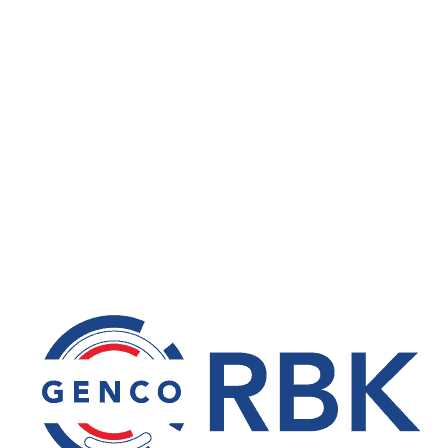
RBK LINÉAIRE
guidage linéaire
Par
RBK
7 octobre 2019
RBK Roulements vous propose sa gamme de
produits linéaires RBK lance son nouveau site
internet RBK Linéaire. Nos produits Guidages à
billes sur rails Guidages à galets Arbres et douilles
Vis à billes, vis à rouleaux Modules linéaires Nos
marques