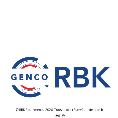
équipements seront ensuite expédiés à notre client
en Afrique Centrale. Caractéristiques et applications
des moteurs 🔹 Moteur 75 kW : entraînement d’un
ventilateur à…
© RBK Roulements -2026. Tous droits réservés - site : rbk.fr
English