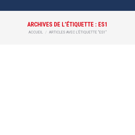
ARCHIVES DE L’ÉTIQUETTE :
ES1
Vous êtes ici :
ACCUEIL
ARTICLES AVEC L’ÉTIQUETTE "ES1"
ROULEMENTS NSK INOX ES1
Roulements
Par
aurelie
26 septembre 2025