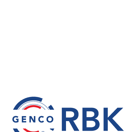
Roulements NSK en inox ES1 : une avancée décisive
contre la corrosion Dans les environnements
corrosifs, sous vide ou en milieux propres, l’acier
inoxydable SUS440C (Z100CD17) est généralement
utilisé. Cependant, ses limites apparaissent
rapidement dans les contextes exigeants comme
l’agroalimentaire, la pharmacie ou les
environnements humides soumis à des lavages
fréquents. Les limites de l’inox…