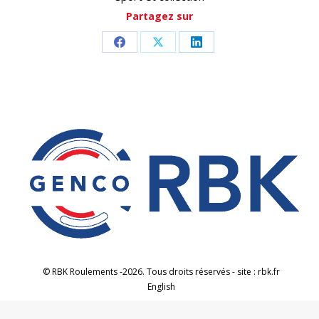
Partagez sur
Partager
Partager
Partager
sur
sur
sur
Facebook
X
LinkedIn
© RBK Roulements -2026. Tous droits réservés - site : rbk.fr
English