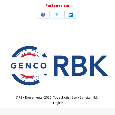
Partagez sur
Partager
Partager
Partager
sur
sur
sur
Facebook
X
LinkedIn
© RBK Roulements -2026. Tous droits réservés - site : rbk.fr
English