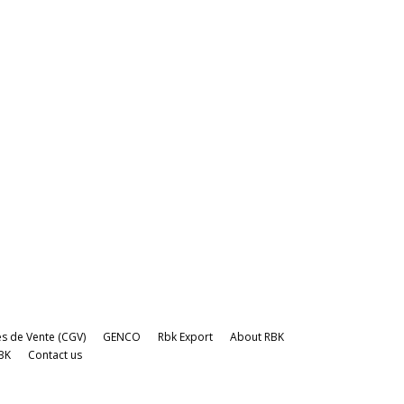
s de Vente (CGV)
GENCO
Rbk Export
About RBK
BK
Contact us