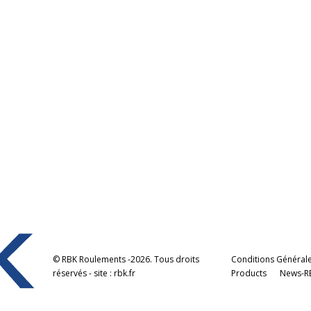
© RBK Roulements -2026. Tous droits
Conditions Générale
réservés - site : rbk.fr
Products
News-R