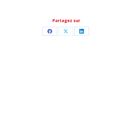
Partagez sur
Partager
Partager
Partager
sur
sur
sur
Facebook
X
LinkedIn