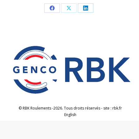
Partager
Partager
Partager
sur
sur
sur
Facebook
X
LinkedIn
© RBK Roulements -2026. Tous droits réservés - site : rbk.fr
English