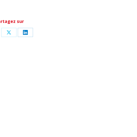
rtagez sur
tager
Partager
Partager
sur
sur
cebook
X
LinkedIn