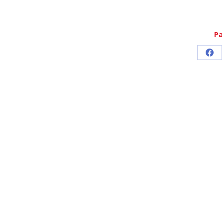
Pa
Par
sur
Fa