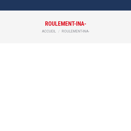
ROULEMENT-INA-
Vous êtes ici :
ACCUEIL
ROULEMENT-INA-