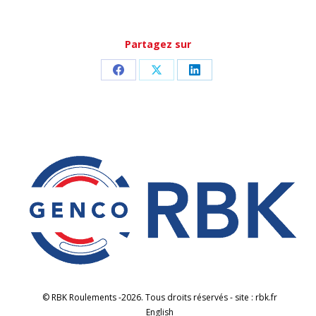
Partagez sur
Partager
Partager
Partager
sur
sur
sur
Facebook
X
LinkedIn
© RBK Roulements -2026. Tous droits réservés - site : rbk.fr
English