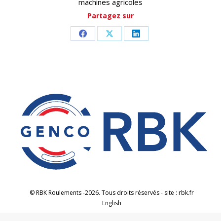
machines agricoles
Partagez sur
Partager
Partager
Partager
sur
sur
sur
Facebook
X
LinkedIn
© RBK Roulements -2026. Tous droits réservés - site : rbk.fr
English