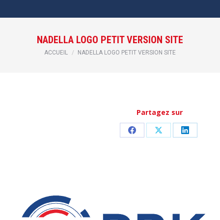
NADELLA LOGO PETIT VERSION SITE
Vous êtes ici :
ACCUEIL
NADELLA LOGO PETIT VERSION SITE
Partagez sur
Partager
Partager
Partager
sur
sur
sur
Facebook
X
LinkedIn