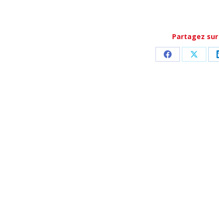
Partagez sur
Partager
Partag
sur
sur
Facebook
X