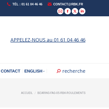
TÉL : 01 61 04 46 46
CONTACT@RBK.FR
La
La
La
La
page
page
page
page
E-
Facebook
X
LinkedIn
mail
s'ouvre
s'ouvre
s'ouvre
APPELEZ-NOUS au 01 61 04 46 46
s'ouvre
dans
dans
dans
dans
une
une
une
une
nouvelle
nouvelle
nouvelle
nouvelle
fenêtre
fenêtre
fenêtre
fenêtre
recherche
Recherche
CONTACT
ENGLISH
:
Vous êtes ici :
ACCUEIL
BEARING-FAG-05-RBK-ROULEMENTS