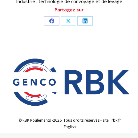
Industrie : technologie de convoyage et de levage
Partagez sur
Partager
Partager
Partager
sur
sur
sur
Facebook
X
LinkedIn
© RBK Roulements -2026. Tous droits réservés - site : rbk.fr
English