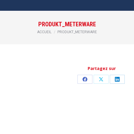
PRODUKT_METERWARE
Vous êtes ici :
ACCUEIL
PRODUKT_METERWARE
Partagez sur
Partager
Partager
Partag
sur
sur
sur
Facebook
X
LinkedI