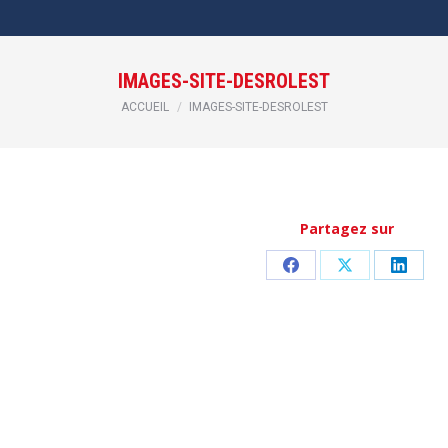
IMAGES-SITE-DESROLEST
Vous êtes ici :
ACCUEIL
IMAGES-SITE-DESROLEST
Partagez sur
Partager
Partager
Partag
sur
sur
sur
Facebook
X
Linked