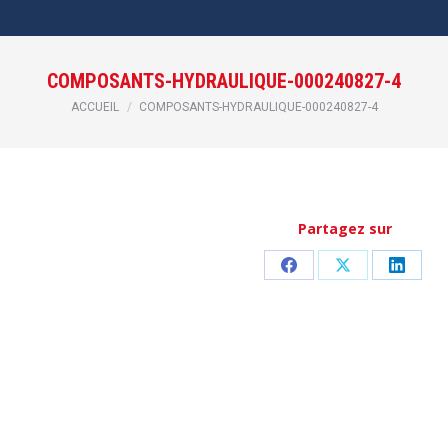
COMPOSANTS-HYDRAULIQUE-000240827-4
Vous êtes ici :
ACCUEIL
COMPOSANTS-HYDRAULIQUE-000240827-4
Partagez sur
Partager
Partager
Partag
sur
sur
sur
Facebook
X
Linked