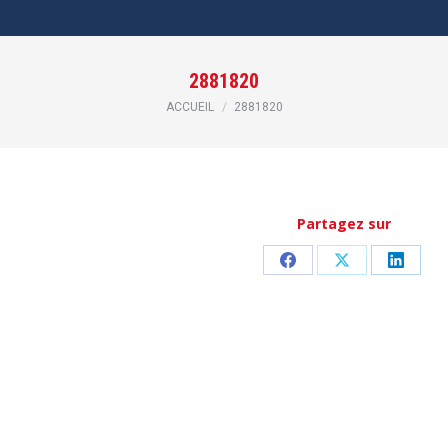
2881820
Vous êtes ici :
ACCUEIL
2881820
Partagez sur
Partager
Partager
Partag
sur
sur
sur
Facebook
X
Linked