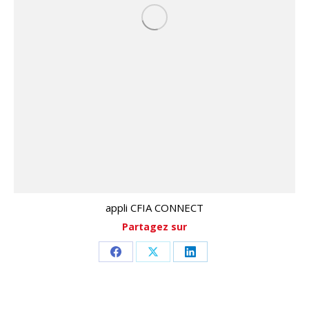
appli CFIA CONNECT
Partagez sur
Partager
Partager
Partager
sur
sur
sur
Facebook
X
LinkedIn