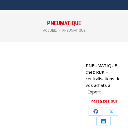
PNEUMATIQUE
Vous êtes ici :
ACCUEIL
PNEUMATIQUE
PNEUMATIQUE
chez RBK –
centralisations de
vos achats à
l’Export
Partagez sur
Partager
Partage
sur
sur
Partager