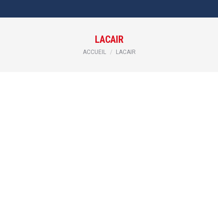
LACAIR
Vous êtes ici :
ACCUEIL
LACAIR