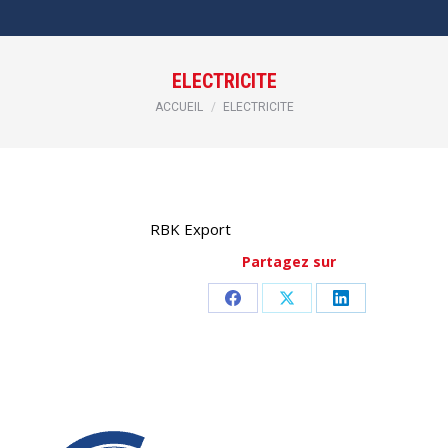
ELECTRICITE
Vous êtes ici :
ACCUEIL
ELECTRICITE
RBK Export
Partagez sur
Partager
Partager
Partager
sur
sur
sur
Facebook
X
LinkedIn