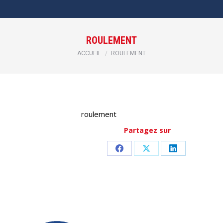
ROULEMENT
Vous êtes ici :
ACCUEIL
ROULEMENT
roulement
Partagez sur
Partager
Partager
Partager
sur
sur
sur
Facebook
X
LinkedIn