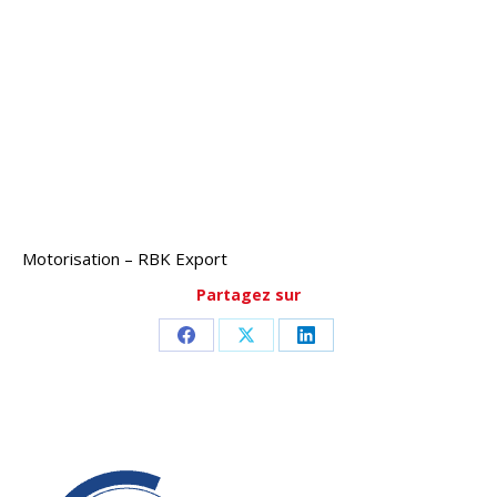
Motorisation – RBK Export
Partagez sur
Partager
Partager
Partager
sur
sur
sur
Facebook
X
LinkedIn