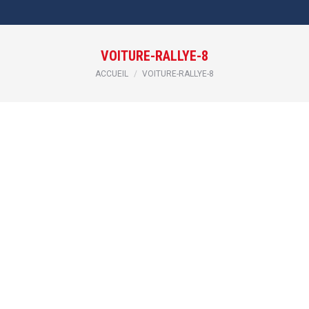
VOITURE-RALLYE-8
Vous êtes ici :
ACCUEIL
VOITURE-RALLYE-8