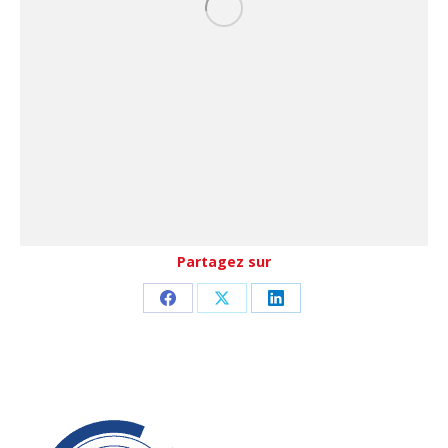
Partagez sur
Partager
Partager
Partager
sur
sur
sur
Facebook
X
LinkedIn