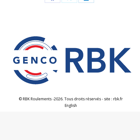
Partager
Partager
Partager
sur
sur
sur
Facebook
X
LinkedIn
© RBK Roulements -2026. Tous droits réservés - site : rbk.fr
English