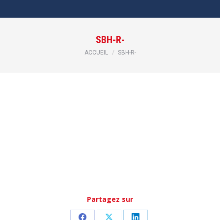
SBH-R-
Vous êtes ici :
ACCUEIL
SBH-R-
Partagez sur