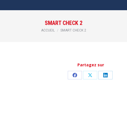
SMART CHECK 2
Vous êtes ici :
ACCUEIL
SMART CHECK 2
Partagez sur
Partager
Partager
Partager
sur
sur
sur
Facebook
X
LinkedIn