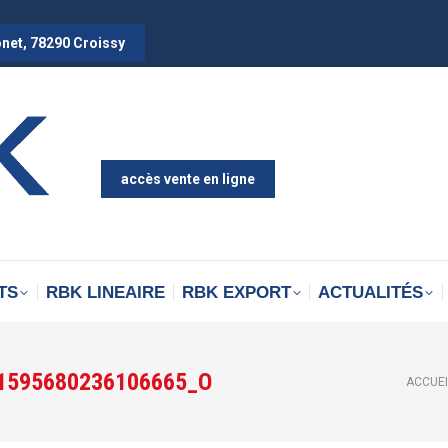
onet, 78290 Croissy
accès vente en ligne
TS
RBK LINEAIRE
RBK EXPORT
ACTUALITÉS
1595680236106665_O
Vous ê
ACCUEI