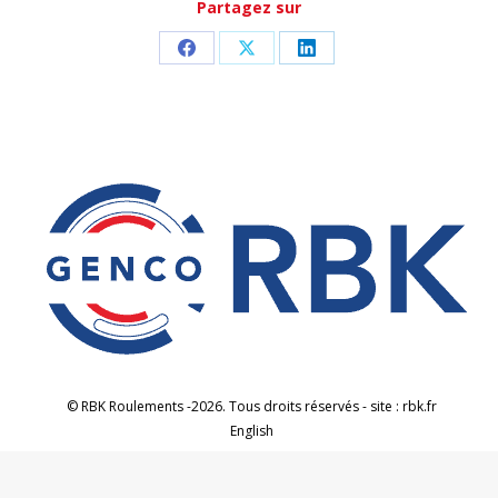
Partagez sur
Partager
Partager
Partager
sur
sur
sur
Facebook
X
LinkedIn
© RBK Roulements -2026. Tous droits réservés - site : rbk.fr
English