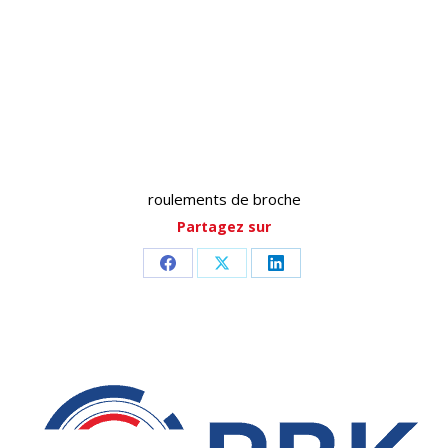
roulements de broche
Partagez sur
Partager
Partager
Partager
sur
sur
sur
Facebook
X
LinkedIn