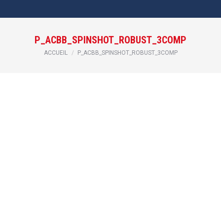
P_ACBB_SPINSHOT_ROBUST_3COMP
Vous êtes ici :
ACCUEIL
P_ACBB_SPINSHOT_ROBUST_3COMP