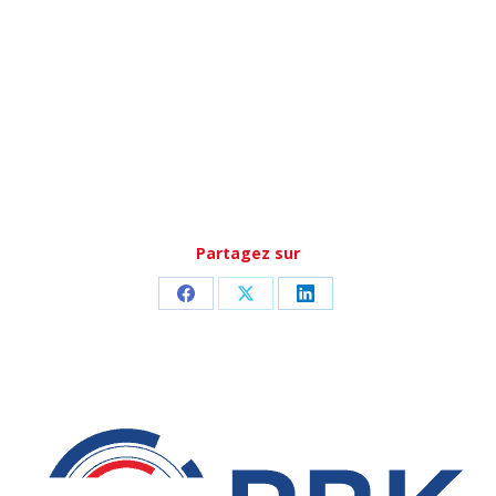
Partagez sur
Partager
Partager
Partager
sur
sur
sur
Facebook
X
LinkedIn