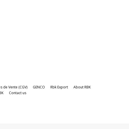
s de Vente (CGV)
GENCO
Rbk Export
About RBK
BK
Contact us