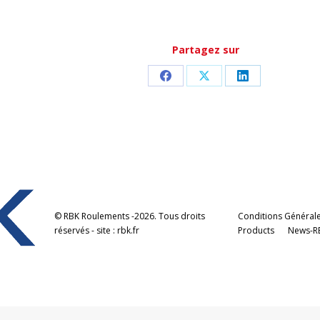
Partagez sur
Partager
Partager
Partager
sur
sur
sur
Facebook
X
LinkedIn
© RBK Roulements -2026. Tous droits
Conditions Générale
réservés - site : rbk.fr
Products
News-R