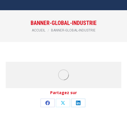
BANNER-GLOBAL-INDUSTRIE
Vous êtes ici :
ACCUEIL
BANNER-GLOBAL-INDUSTRIE
Partagez sur
Partager
Partager
Partager
sur
sur
sur
Facebook
X
LinkedIn