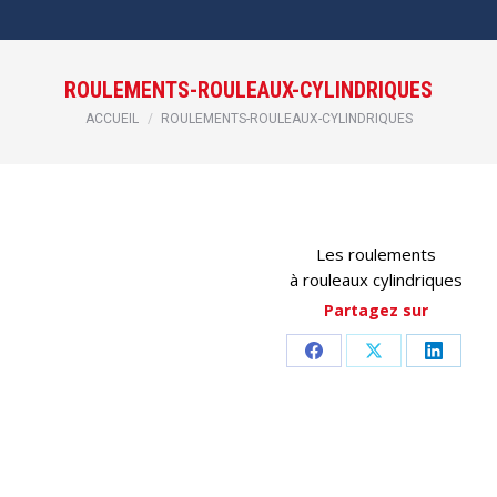
ROULEMENTS-ROULEAUX-CYLINDRIQUES
Vous êtes ici :
ACCUEIL
ROULEMENTS-ROULEAUX-CYLINDRIQUES
Les roulements
à rouleaux cylindriques
Partagez sur
Partager
Partager
Partag
sur
sur
sur
Facebook
X
LinkedI