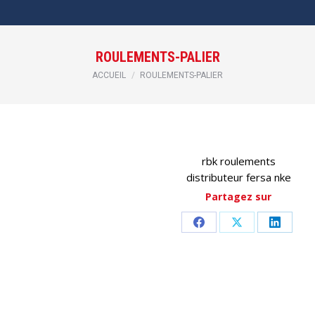
ROULEMENTS-PALIER
Vous êtes ici :
ACCUEIL
ROULEMENTS-PALIER
rbk roulements
distributeur fersa nke
Partagez sur
Partager
Partager
Partag
sur
sur
sur
Facebook
X
LinkedI