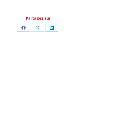
Partagez sur
Partager
Partager
Partager
sur
sur
sur
Facebook
X
LinkedIn