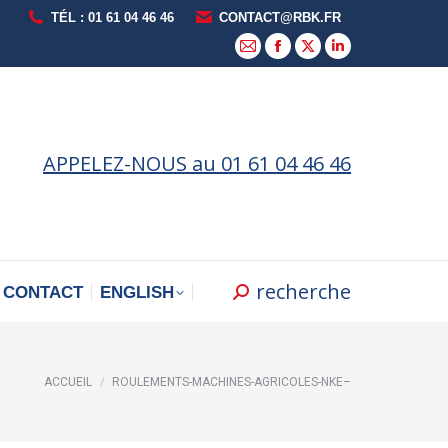
TÉL : 01 61 04 46 46
CONTACT@RBK.FR
La
La
La
La
page
page
page
page
E-
Facebook
X
LinkedIn
mail
s'ouvre
s'ouvre
s'ouvre
APPELEZ-NOUS au 01 61 04 46 46
s'ouvre
dans
dans
dans
dans
une
une
une
une
nouvelle
nouvelle
nouvelle
nouvelle
fenêtre
fenêtre
fenêtre
fenêtre
recherche
Recherche
CONTACT
ENGLISH
:
Vous êtes ici :
ACCUEIL
ROULEMENTS-MACHINES-AGRICOLES-NKE–