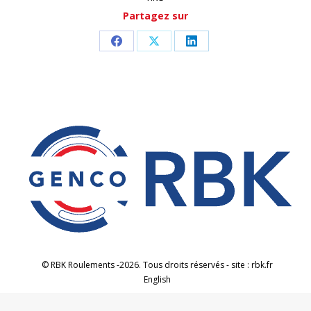
Partagez sur
Partager
Partager
Partager
sur
sur
sur
Facebook
X
LinkedIn
© RBK Roulements -2026. Tous droits réservés - site : rbk.fr
English