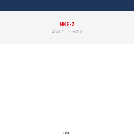
NKE-2
Vous êtes ici :
ACCUEIL
NKE-2
nke