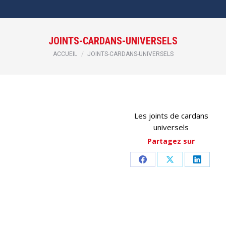
JOINTS-CARDANS-UNIVERSELS
Vous êtes ici :
ACCUEIL
JOINTS-CARDANS-UNIVERSELS
Les joints de cardans
universels
Partagez sur
Partager
Partager
Partag
sur
sur
sur
Facebook
X
LinkedI