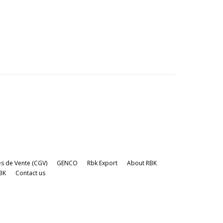
s de Vente (CGV)
GENCO
Rbk Export
About RBK
BK
Contact us