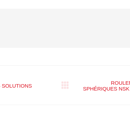
Facebook
X
LinkedIn
ROULE
– SOLUTIONS
Article
SPHÉRIQUES NSK 
suivant
: