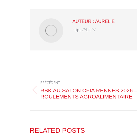
AUTEUR :
AURELIE
https://rbk.fr/
NAVIGATION
ARTICLE
PRÉCÉDENT
RBK AU SALON CFIA RENNES 2026 
Article
ROULEMENTS AGROALIMENTAIRE
précédent
:
RELATED POSTS