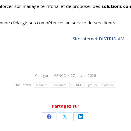
orcer son maillage territorial et de proposer des
solutions co
oupe d’élargir ses compétences au service de ses clients.
Site internet DISTRIDIAM
Catégorie :
GENCO
27 janvier 2026
Étiquettes :
diamant
distridiam
GENCO
groupe
visserie
Partagez sur
Partager
Partager
Partager
sur
sur
sur