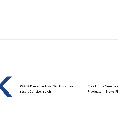
© RBK Roulements -2026. Tous droits
Conditions Générale
réservés - site : rbk.fr
Products
News-R