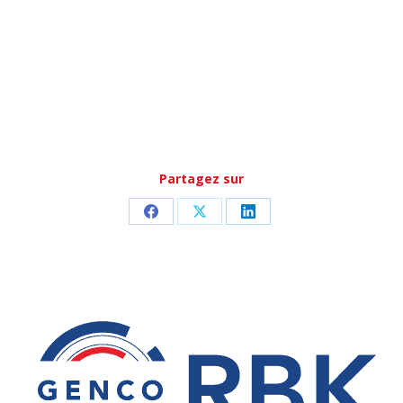
Partagez sur
Partager
Partager
Partager
sur
sur
sur
Facebook
X
LinkedIn