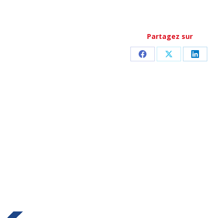
Partagez sur
Partager
Partager
Parta
sur
sur
sur
Facebook
X
Linke