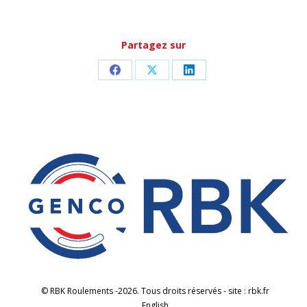
Partagez sur
Partager
Partager
Partager
sur
sur
sur
Facebook
X
LinkedIn
© RBK Roulements -2026. Tous droits réservés - site : rbk.fr
English