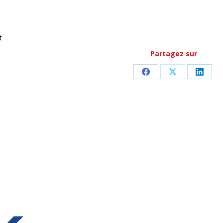
t
Partagez sur
Partager
Partager
Parta
sur
sur
sur
Facebook
X
Linke